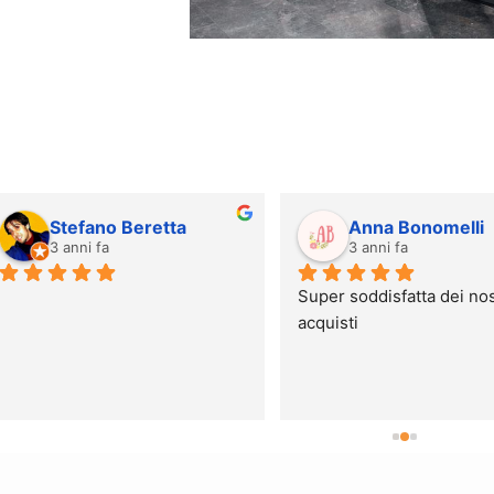
Lia Fioletti
omar bratti
3 anni fa
3 anni fa
rsonale competente e molto 
Personale preparato e 
tile che sa consigliarti al 
disponibile... Consigliatissi
lio negli acquisti. Ampia 
ma di prodotti da scegliere. 
o rimasta molto soddisfatta. 
consiglio a chiunque vuole 
redare casa!