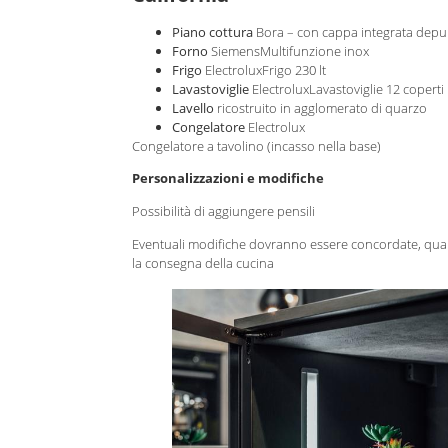
Piano cottura
Bora – con cappa integrata depur
Forno
SiemensMultifunzione inox
Frigo
ElectroluxFrigo 230 lt
Lavastoviglie
ElectroluxLavastoviglie 12 coperti
Lavello
ricostruito in agglomerato di quarzo
Congelatore
Electrolux
Congelatore a tavolino (incasso nella base)
Personalizzazioni e modifiche
Possibilità di aggiungere pensili
Eventuali modifiche dovranno essere concordate, quan
la consegna della cucina