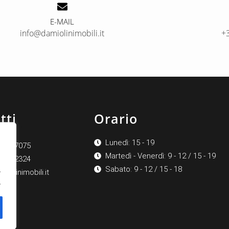
E-MAIL
info@damiolinimobili.it
+
tti
Orario
Lunedì: 15 - 19
64 637075
Martedì - Venerdì: 9 - 12 / 15 - 19
1 7962324
Sabato: 9 - 12 / 15 - 18
.
iolinimobili.it
.
ok
am
e