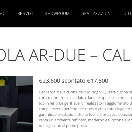
AMO
SERVIZI
SHOWROOM
REALIZZAZIONI
OUT
OLA AR-DUE – CAL
€23.600
scontato €17.500
Benvenuti nella cucina dei tuoi sogni! Questa cucina 
con colonne impiallacciate e laccate opache color titan
top in fenix beige. Il lavello, realizzato in agglomerato d
complemento perfetto per questo ambiente elegante e f
garantisce prestazioni di alto livello e una resa eccezi
cerca un ambiente raffinato, moderno e funzionale, dove
dettagli sono al primo posto.