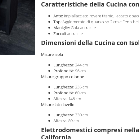
Caratteristiche della Cucina con
Ante:
Impiallacciato rovere titanio, laccato opac
Top:
Agglomerato di quarzo sp.2 cm e Fenix be
Maniglie:
Gola antracite
Zoccoli
antracite
Dimensioni della Cucina con Iso
Misure isola
Lunghezza:
244 cm
Profondità:
96 cm
Misure gruppo colonne
Lunghezza:
235 cm
Profondità:
60 cm
Altezza:
146 cm
Misure lato lavello
Lunghezza:
330 cm
Altezza:
89 cm
Elettrodomestici compresi nell
California