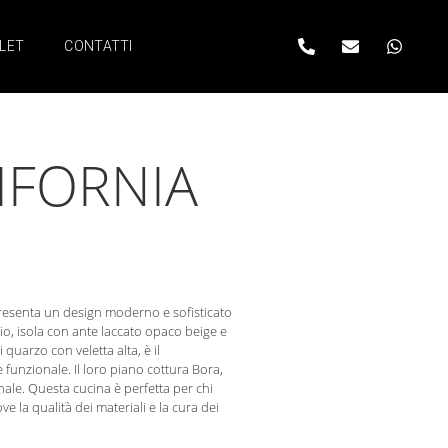
LET
CONTATTI
IFORNIA
presenta un design moderno e sofisticato
io, isola con ante laccato opaco beige e
i quarzo con veletta alta, è il
unzionale. Il loro piano cottura Bora,
onale. Questa cucina è perfetta per chi
 la qualità dei materiali e la cura dei