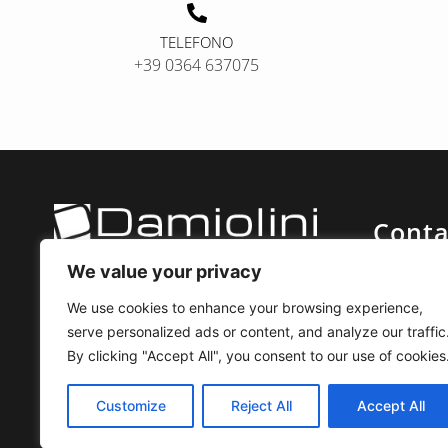
TELEFONO
+39 0364 637075
Conta
We value your privacy
In questi anni siamo passati attraverso
+39 03
diversi stili, mantenendo costante la
We use cookies to enhance your browsing experience,
+39 39
voglia di esaudire i desideri del cliente.
serve personalized ads or content, and analyze our traffic
info@dam
By clicking "Accept All", you consent to our use of cookies
Facebo
Privacy Policy
&
Cookie Policy
Instagr
Customize
Reject All
Accept All
Youtub