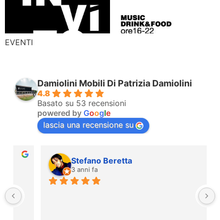
EVENTI
Damiolini Mobili Di Patrizia Damiolini
4.8
Basato su 53 recensioni
powered by
G
o
o
g
l
e
lascia una recensione su
Stefano Beretta
3 anni fa